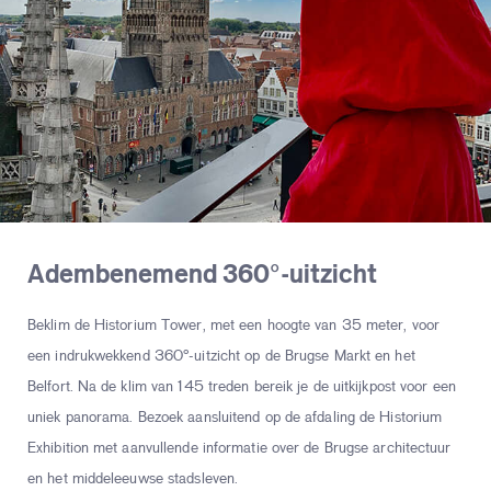
Adembenemend 360°-uitzicht
Beklim de Historium Tower, met een hoogte van 35 meter, voor
een indrukwekkend 360°-uitzicht op de Brugse Markt en het
Belfort. Na de klim van 145 treden bereik je de uitkijkpost voor een
uniek panorama. Bezoek aansluitend op de afdaling de Historium
Exhibition met aanvullende informatie over de Brugse architectuur
en het middeleeuwse stadsleven.