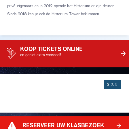
privé-eigenaars en in 2012 opende het Historium er zijn deuren.
Sinds 2018 kan je ook de Historium Tower beklimmen.
KOOP TICKETS ONLINE
en geniet extra voordeel!
21:00
RESERVEER UW KLASBEZOEK