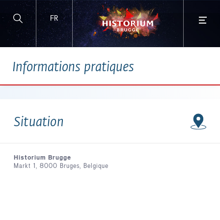
FR
ACHETEZ EN LIGNE
Informations pratiques
et bénéficiez des avantages !
Situation
Historium Brugge
Markt 1, 8000 Bruges, Belgique