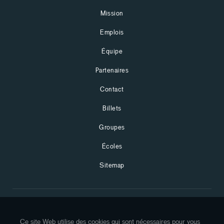
Mission
Emplois
Équipe
Partenaires
Contact
Billets
Groupes
Écoles
Sitemap
Restez à jour avec les dernières nouvelles de l'Historium en vous
Ce site Web utilise des cookies qui sont nécessaires pour vous