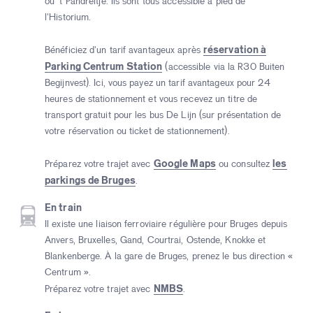
ou 't Pandreitje. Ils sont tous accessible à pied de
l'Historium.
réservation à
Bénéficiez d'un tarif avantageux après
Parking Centrum Station
(accessible via la R30 Buiten
Begijnvest). Ici, vous payez un tarif avantageux pour 24
heures de stationnement et vous recevez un titre de
transport gratuit pour les bus De Lijn (sur présentation de
votre réservation ou ticket de stationnement).
Google Maps
les
Préparez votre trajet avec
ou consultez
parkings de Bruges
.
En train
Il existe une liaison ferroviaire régulière pour Bruges depuis
Anvers, Bruxelles, Gand, Courtrai, Ostende, Knokke et
Blankenberge. À la gare de Bruges, prenez le bus direction «
Centrum ».
NMBS
Préparez votre trajet avec
.